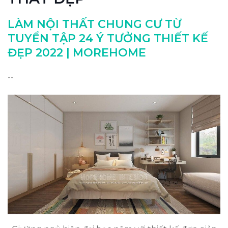
LÀM NỘI THẤT CHUNG CƯ TỪ
TUYỂN TẬP 24 Ý TƯỞNG THIẾT KẾ
ĐẸP 2022 | MOREHOME
--