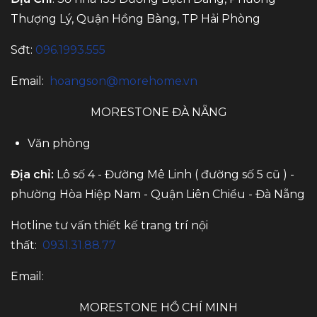
Thượng Lý, Quận Hồng Bàng, TP Hải Phòng
Sđt:
096.1993.555
Email:
hoangson@morehome.vn
MORESTONE ĐÀ NẴNG
Văn phòng
Địa chỉ:
Lô số 4 - Đường Mê Linh ( đường số 5 cũ ) -
phường Hòa Hiệp Nam - Quận Liên Chiểu - Đà Nẵng
Hotline tư vấn thiết kế trang trí nội
thất:
0931.31.88.77
Email:
MORESTONE HỒ CHÍ MINH