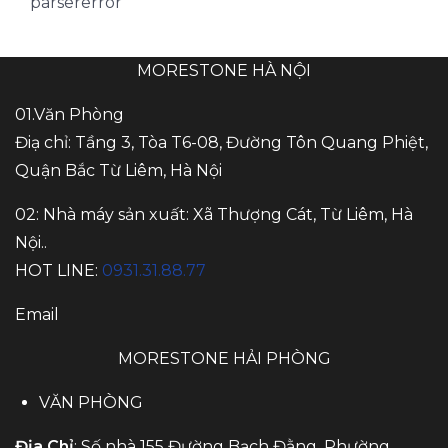
parsererror
MORESTONE HÀ NỘI
01.Văn Phòng
Điạ chỉ: Tầng 3, Tòa T6-08, Đường Tôn Quang Phiệt,
Quận Bắc Từ Liêm, Hà Nội
02: Nhà máy sản xuất: Xã Thượng Cát, Từ Liêm, Hà
Nội..
HOT LINE:
0931.31.88.77
Email
MORESTONE HẢI PHÒNG
VĂN PHÒNG
Địa Chỉ
: Số nhà 155 Đường Bạch Đằng, Phường