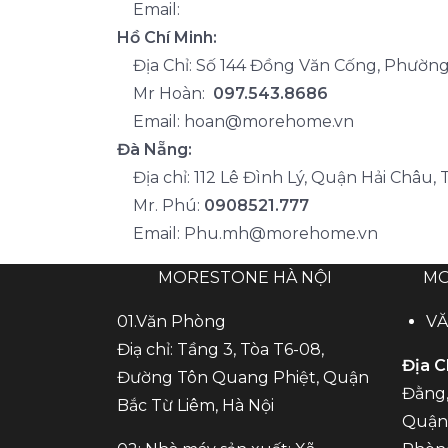
Email:
Hồ Chí Minh:
Địa Chỉ: Số 144 Đồng Văn Cống, Phường 
Mr Hoàn:
097.543.8686
Email: hoan@morehome.vn
Đà Nẵng:
Địa chỉ: 112 Lê Đình Lý, Quận Hải Châu, 
Mr. Phú:
0908521.777
Email: Phu.mh@morehome.vn
MORESTONE HÀ NỘI
MO
01.Văn Phòng
V
Điạ chỉ: Tầng 3, Tòa T6-08,
Địa C
Đường Tôn Quang Phiệt, Quận
Đằng,
Bắc Từ Liêm, Hà Nội
Quận 