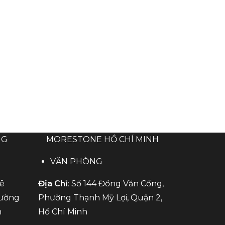
NG
MORESTONE HỒ CHÍ MINH
VĂN PHÒNG
Mê
Địa Chỉ
: Số 144 Đồng Văn Cống,
hường
Phường Thạnh Mỹ Lợi, Quận 2,
n
Hồ Chí Minh