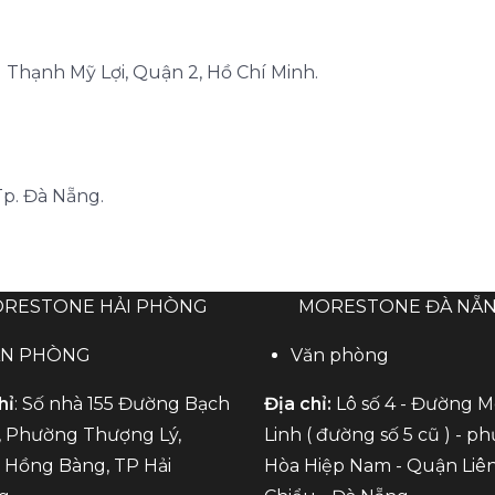
Thạnh Mỹ Lợi, Quận 2, Hồ Chí Minh.
Tp. Đà Nẵng.
RESTONE HẢI PHÒNG
MORESTONE ĐÀ NẴ
ĂN PHÒNG
Văn phòng
hỉ
: Số nhà 155 Đường Bạch
Địa chỉ:
Lô số 4 - Đường 
 Phường Thượng Lý,
Linh ( đường số 5 cũ ) - p
Hồng Bàng, TP Hải
Hòa Hiệp Nam - Quận Liê