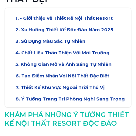
- Giới thiệu về Thiết Kế Nội Thất Resort
Xu Hướng Thiết Kế Độc Đáo Năm 2025
Sử Dụng Màu Sắc Tự Nhiên
Chất Liệu Thân Thiện Với Môi Trường
Không Gian Mở và Ánh Sáng Tự Nhiên
Tạo Điểm Nhấn Với Nội Thất Đặc Biệt
Thiết Kế Khu Vực Ngoài Trời Thú Vị
Ý Tưởng Trang Trí Phòng Nghỉ Sang Trọng
Lựa Chọn Đồ Nội Thất Đẳng Cấp
KHÁM PHÁ NHỮNG Ý TƯỞNG THIẾT
Kết Luận: Tương Lai Của Thiết Kế Resort
KẾ NỘI THẤT RESORT ĐỘC ĐÁO